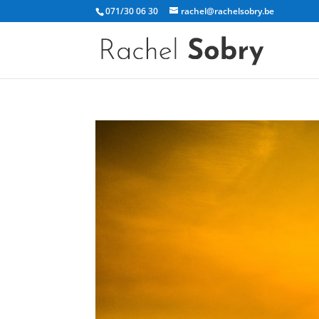
071/30 06 30
rachel@rachelsobry.be