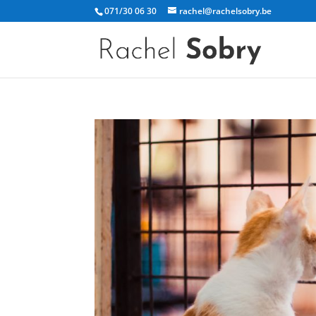
071/30 06 30
rachel@rachelsobry.be