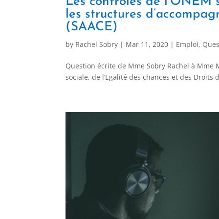
Les contrôles de l’ONEM s
les structures d’accompag
(SAACE)
by
Rachel Sobry
|
Mar 11, 2020
|
Emploi
,
Ques
Question écrite de Mme Sobry Rachel à Mme Morr
sociale, de l’Egalité des chances et des Droits