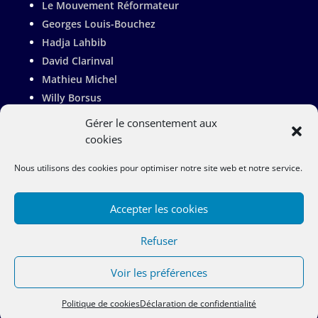
Le Mouvement Réformateur
Georges Louis-Bouchez
Hadja Lahbib
David Clarinval
Mathieu Michel
Willy Borsus
Adrien Dolimont
Gérer le consentement aux
Valérie De Bue
cookies
Pierre-Yves Jeholet
Nous utilisons des cookies pour optimiser notre site web et notre service.
Françoise Bertieaux
Accepter les cookies
Refuser
Copyright Rachel Sobry 2023 |
Vie Privée
|
Politique de Cookies
|
Site Map
Voir les préférences
Politique de cookies
Déclaration de confidentialité