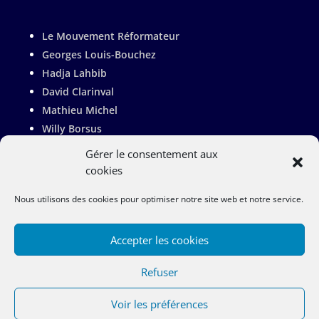
Le Mouvement Réformateur
Georges Louis-Bouchez
Hadja Lahbib
David Clarinval
Mathieu Michel
Willy Borsus
Adrien Dolimont
Gérer le consentement aux
Valérie De Bue
cookies
Pierre-Yves Jeholet
Nous utilisons des cookies pour optimiser notre site web et notre service.
Françoise Bertieaux
Accepter les cookies
Refuser
Copyright Rachel Sobry 2023 |
Vie Privée
|
Politique de Cookies
|
Site Map
Voir les préférences