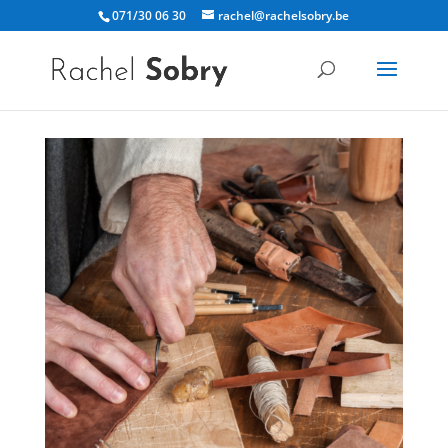
071/30 06 30
rachel@rachelsobry.be