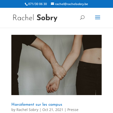
071/30 06 30
rachel@rachelsobry.be
Harcèlement sur les campus
by
Rachel Sobry
|
Oct 21, 2021
|
Presse