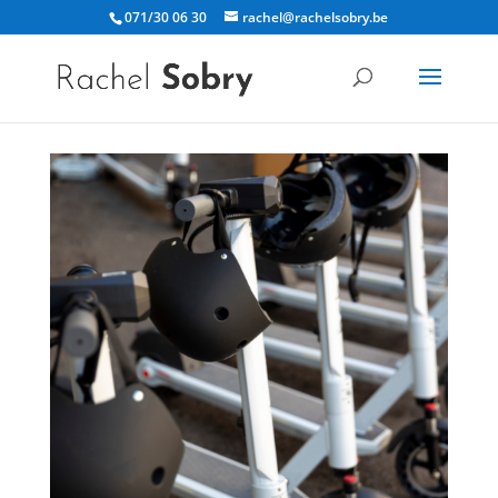
071/30 06 30
rachel@rachelsobry.be