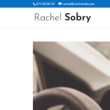
071/30 06 30
rachel@rachelsobry.be