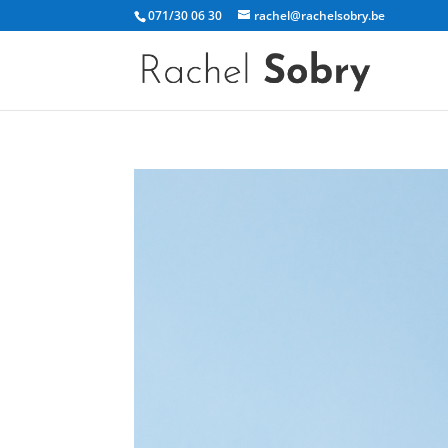
071/30 06 30
rachel@rachelsobry.be