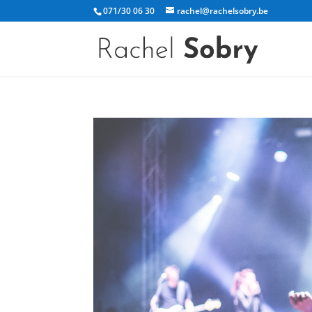
071/30 06 30
rachel@rachelsobry.be