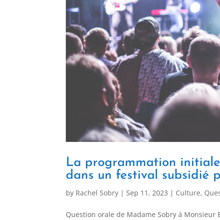
La programmation initiale
dans un festival subsidié 
by
Rachel Sobry
|
Sep 11, 2023
|
Culture
,
Ques
Question orale de Madame Sobry à Monsieur El