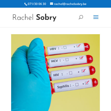
071/30 06 30
rachel@rachelsobry.be