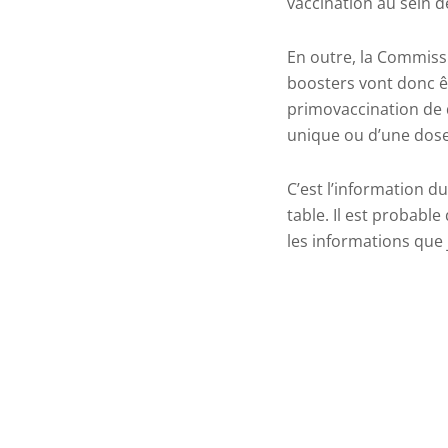
vaccination au sein d
En outre, la Commissi
boosters vont donc êt
primovaccination de 
unique ou d’une dose
C’est l’information d
table. Il est probable
les informations que 