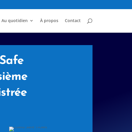
Au quotidien
À propos
Contact
 Safe
isième
strée