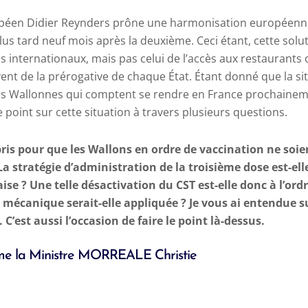
péen Didier Reynders prône une harmonisation européenne
lus tard neuf mois après la deuxième. Ceci étant, cette soluti
 internationaux, mais pas celui de l’accès aux restaurants 
nt de la prérogative de chaque État. Étant donné que la sit
les Wallonnes qui comptent se rendre en France prochaineme
e point sur cette situation à travers plusieurs questions.
is pour que les Wallons en ordre de vaccination ne soie
 La stratégie d’administration de la troisième dose est-el
aise ? Une telle désactivation du CST est-elle donc à l’or
e mécanique serait-elle appliquée ? Je vous ai entendue s
. C’est aussi l’occasion de faire le point là-dessus.
e la Ministre MORREALE Christie