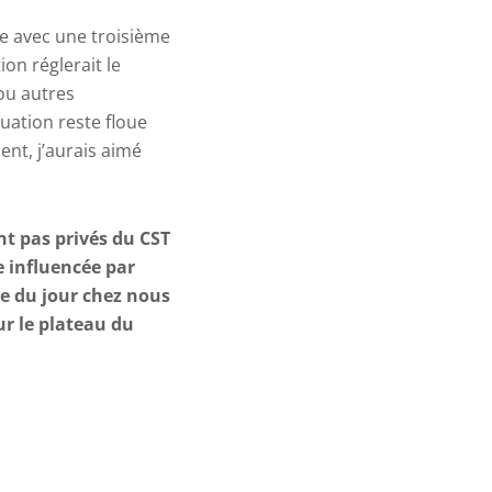
 avec une troisième
on réglerait le
ou autres
uation reste floue
nt, j’aurais aimé
nt pas privés du CST
le influencée par
dre du jour chez nous
ur le plateau du