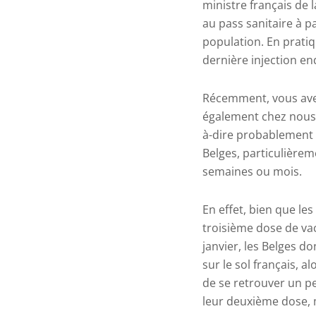
ministre français de 
au pass sanitaire à p
population. En pratiqu
dernière injection e
Récemment, vous ave
également chez nous l
à-dire probablement au
Belges, particulière
semaines ou mois.
En effet, bien que le
troisième dose de vac
janvier, les Belges d
sur le sol français, a
de se retrouver un pe
leur deuxième dose, 