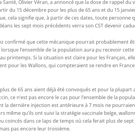
la Santé, Olivier Véran, a annoncé que la dose de rappel du 
artir du 15 décembre pour les plus de 65 ans et du 15 janvier
e, cela signifie que, à partir de ces dates, toute personne q
ndéans les sept mois précédents verra son CST devenir cadu
z confirmé que cette mécanique pourrait probablement êt
orsque l’ensemble de la population aura pu recevoir cette 
 printemps. Si la situation est claire pour les Français, ell
ment pour les Wallons, qui compteraient se rendre en France
s plus de 65 ans aient déjà été convoqués et pour la plupart 
cin, ce n’est pas encore le cas pour l’ensemble de la populat
ont la dernière injection est antérieure à 7 mois ne pourraien
lors même qu’ils ont suivi la stratégie vaccinale belge, wallo
u coincés dans ce laps de temps où cela ferait plus de sept 
mais pas encore leur troisième.