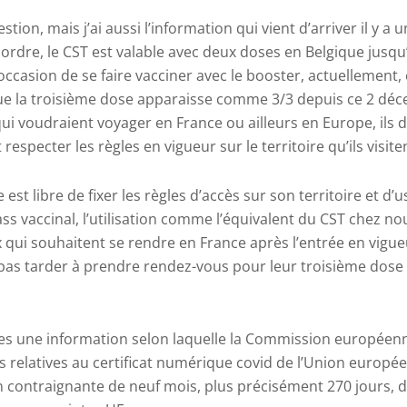
estion, mais j’ai aussi l’information qui vient d’arriver il y a 
l ordre, le CST est valable avec deux doses en Belgique jusqu
occasion de se faire vacciner avec le booster, actuellement, 
que la troisième dose apparaisse comme 3/3 depuis ce 2 déc
ui voudraient voyager en France ou ailleurs en Europe, ils de
 respecter les règles en vigueur sur le territoire qu’ils visite
t libre de fixer les règles d’accès sur son territoire et d’
ass vaccinal, l’utilisation comme l’équivalent du CST chez nou
x qui souhaitent se rendre en France après l’entrée en vigue
pas tarder à prendre rendez-vous pour leur troisième dose s
ures une information selon laquelle la Commission européen
s relatives au certificat numérique covid de l’Union europée
 contraignante de neuf mois, plus précisément 270 jours, de