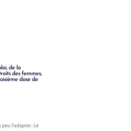
oi, de la
 Droits des femmes,
roisième dose de
n peu l’adapter. Le