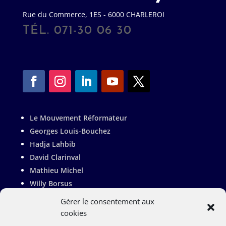
Rue du Commerce, 1ES - 6000 CHARLEROI
TÉL. 071-30 06 30
Le Mouvement Réformateur
Georges Louis-Bouchez
Hadja Lahbib
David Clarinval
Mathieu Michel
Willy Borsus
Adrien Dolimont
Gérer le consentement aux
Valérie De Bue
cookies
Pierre-Yves Jeholet