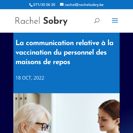
071/30 06 30
rachel@rachelsobry.be
La communication relative à la
vaccination du personnel des
maisons de repos
18 OCT, 2022