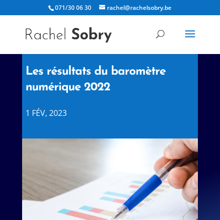
071/30 06 30
rachel@rachelsobry.be
Les résultats du baromètre
numérique 2022
1 FÉV, 2023