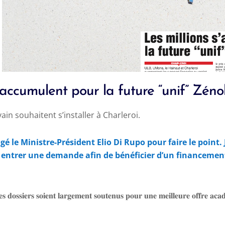
s’accumulent pour la future “unif” Z
in souhaitent s’installer à Charleroi.
gé le Ministre-Président Elio Di Rupo pour faire le point.
 entrer une demande afin de bénéficier d’un financement
𝐞𝐬
𝐝𝐨𝐬𝐬𝐢𝐞𝐫𝐬
𝐬𝐨𝐢𝐞𝐧𝐭
𝐥𝐚𝐫𝐠𝐞𝐦𝐞𝐧𝐭
𝐬𝐨𝐮𝐭𝐞𝐧𝐮𝐬
𝐩𝐨𝐮𝐫
𝐮𝐧𝐞
𝐦𝐞𝐢𝐥𝐥𝐞𝐮𝐫𝐞
𝐨𝐟𝐟𝐫𝐞
𝐚𝐜𝐚