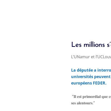
Les millions 
L’UNamur et l’UCLouva
La députée a interro
universités peuvent
européens FEDER.
“
𝐈𝐥
𝐞𝐬𝐭
𝐩𝐫𝐢𝐦𝐨𝐫𝐝𝐢𝐚𝐥
𝐪𝐮𝐞
𝐜
𝐬𝐞𝐬
𝐚𝐥𝐞𝐧𝐭𝐨𝐮𝐫𝐬
.”