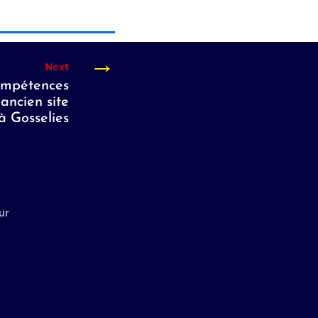
→
ompétences
’ancien site
à Gosselies
ur