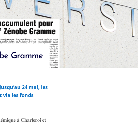
énobe Gramme
 Jusqu’au 24 mai, les
 via les fonds
𝐞́𝐦𝐢𝐪𝐮𝐞
𝐚̀
𝐂𝐡𝐚𝐫𝐥𝐞𝐫𝐨𝐢
𝐞𝐭