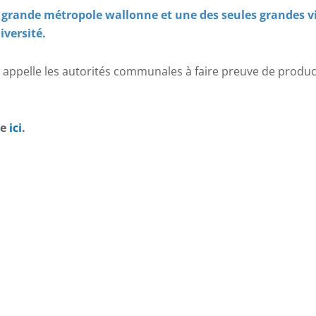
us grande métropole wallonne et une des seules grandes v
iversité.
 appelle les autorités communales à faire preuve de product
le
ici
.