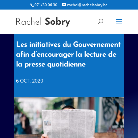
071/30 06 30
rachel@rachelsobry.be
Les initiatives du Gouvernement
afin d’encourager la lecture de
la presse quotidienne
6 OCT, 2020