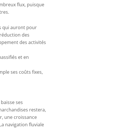
nombreux
flux, puisque
tres.
s qui auront pour
 réduction des
oppement des activités
assifiés et en
mple ses coûts fixes,
 baisse ses
 marchandises restera,
er, une croissance
a navigation fluviale