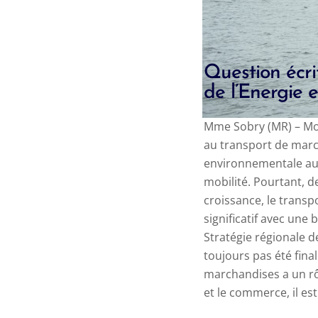
Question écri
de l’Energie e
Mme Sobry (MR) – Mon
au transport de march
environnementale au 
mobilité.
Pourtant, de
croissance, le transp
significatif avec une
Stratégie régionale d
toujours pas été fina
marchandises a un rôl
et le commerce, il est