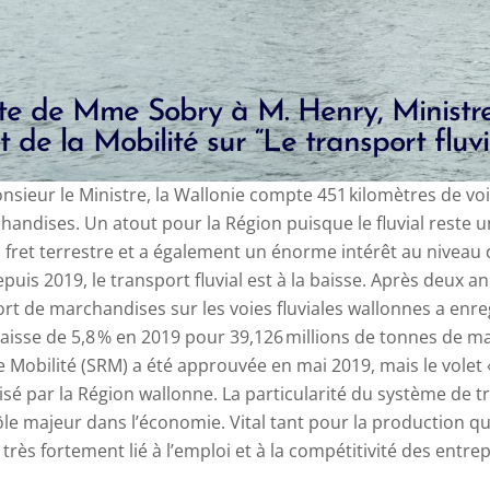
te de Mme Sobry à M. Henry, Ministre
t de la Mobilité sur “Le transport fluvi
sieur le Ministre, l
a Wallonie compte 451 kilomètres de voi
andises. Un atout pour la Région puisque le fluvial reste u
fret terrestre et a également un énorme intérêt au niveau 
puis 2019, le transport fluvial est à la baisse. Après deux a
ort de marchandises sur les voies fluviales wallonnes a enre
 baisse de 5,8 % en 2019 pour 39,126 millions de tonnes de 
e Mobilité (SRM) a été approuvée en mai 2019, mais le volet 
lisé par la Région wallonne.
La particularité du système de t
e majeur dans l’économie. Vital tant pour la production qu
 très fortement lié à l’emploi et à la compétitivité des entrep