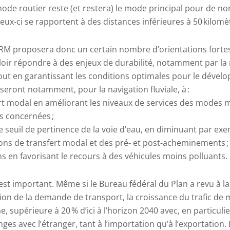
 mode routier reste (et restera) le mode principal pour de 
ceux-ci se rapportent à des distances inférieures à 50 kilomè
RM proposera donc un certain nombre d’orientations forte
oir répondre à des enjeux de durabilité, notamment par la
tout en garantissant les conditions optimales pour le dével
seront notamment, pour la navigation fluviale, à :
rt modal en améliorant les niveaux de services des modes m
es concernées ;
le seuil de pertinence de la voie d’eau, en diminuant par exe
ions de transfert modal et des pré- et post-acheminements ;
ns en favorisant le recours à des véhicules moins polluants.
 est important. Même si le Bureau fédéral du Plan a revu à la
ion de la demande de transport, la croissance du trafic de
, supérieure à 20 % d’ici à l’horizon 2040 avec, en particuli
es avec l’étranger, tant à l’importation qu’à l’exportation. L