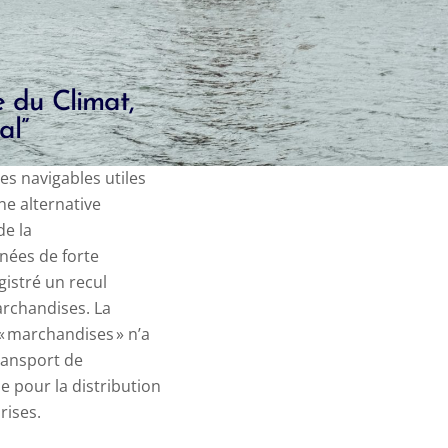
 du Climat,
al”
es navigables utiles
ne alternative
de la
nnées de forte
gistré un recul
marchandises.
La
« marchandises » n’a
ransport de
e pour la distribution
rises.