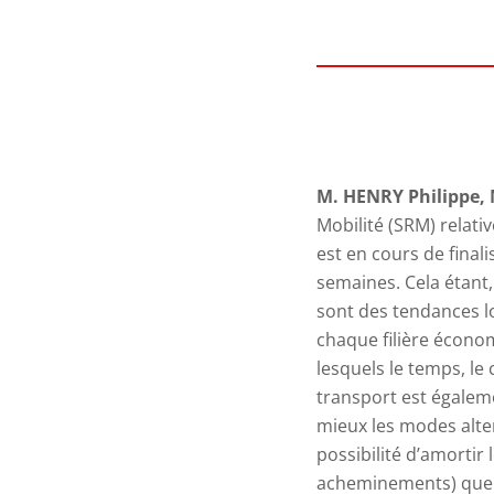
M. HENRY Philippe, M
Mobilité (SRM) relati
est en cours de fina
semaines.
Cela étant
sont des tendances lo
chaque filière écono
lesquels le temps, le 
transport est égaleme
mieux les modes altern
possibilité d’amortir
acheminements) que le