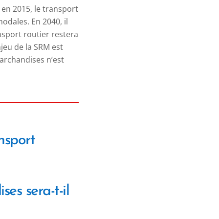
 en 2015, le transport
odales. En 2040, il
nsport routier restera
njeu de la SRM est
marchandises n’est
nsport
s sera-t-il