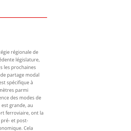
tégie régionale de
dente législature,
s les prochaines
 de partage modal
st spécifique à
amètres parmi
rtinence des modes de
e est grande, au
t ferroviaire, ont la
pré- et post-
conomique. Cela