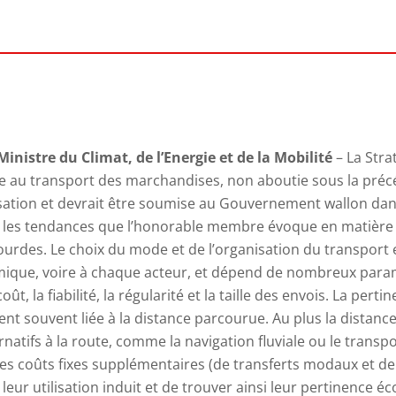
inistre du Climat, de l’
Energie
et de la Mobilité
–
La Stra
ve au transport des marchandises, non aboutie sous la précé
lisation et devrait être soumise au Gouvernement wallon dan
, les tendances que l’honorable membre évoque en matière
urdes. Le choix du mode et de l’organisation du transport e
mique, voire à chaque acteur, et dépend de nombreux par
coût, la fiabilité, la régularité et la taille des envois. La pe
nt souvent liée à la distance parcourue. Au plus la distanc
atifs à la route, comme la navigation fluviale ou le transpor
 les coûts fixes supplémentaires (de transferts modaux et de 
ur utilisation induit et de trouver ainsi leur pertinence é