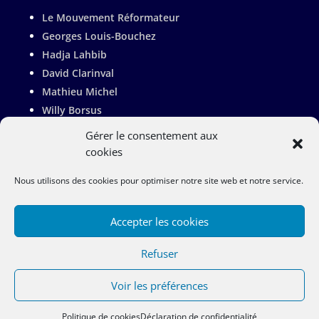
Le Mouvement Réformateur
Georges Louis-Bouchez
Hadja Lahbib
David Clarinval
Mathieu Michel
Willy Borsus
Adrien Dolimont
Gérer le consentement aux
Valérie De Bue
cookies
Pierre-Yves Jeholet
Nous utilisons des cookies pour optimiser notre site web et notre service.
Françoise Bertieaux
Accepter les cookies
Refuser
Copyright Rachel Sobry 2023 |
Vie Privée
|
Politique de Cookies
|
Site Map
Voir les préférences
Politique de cookies
Déclaration de confidentialité