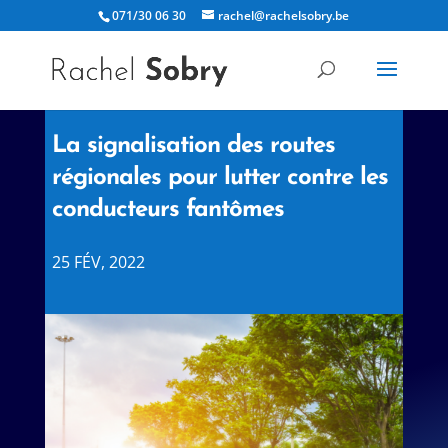
071/30 06 30
rachel@rachelsobry.be
La signalisation des routes
régionales pour lutter contre les
conducteurs fantômes
25 FÉV, 2022