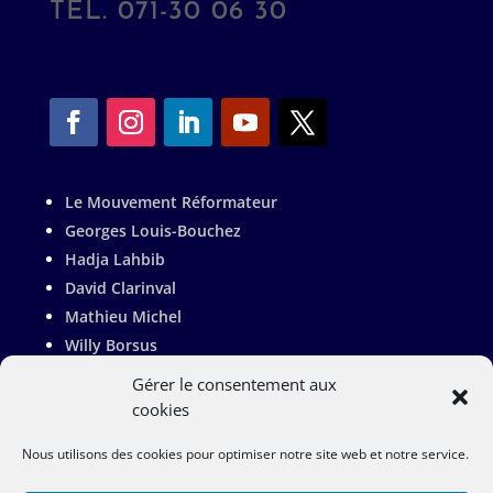
TÉL. 071-30 06 30
Le Mouvement Réformateur
Georges Louis-Bouchez
Hadja Lahbib
David Clarinval
Mathieu Michel
Willy Borsus
Adrien Dolimont
Gérer le consentement aux
Valérie De Bue
cookies
Pierre-Yves Jeholet
Nous utilisons des cookies pour optimiser notre site web et notre service.
Françoise Bertieaux