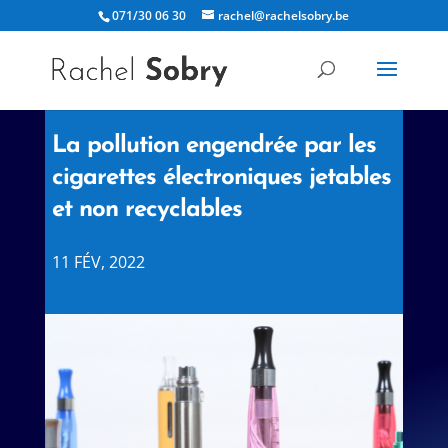
071/30 06 30
rachel@rachelsobry.be
La pollution engendrée par les
cigarettes électroniques jetables
et non recyclables
11 FÉV, 2022