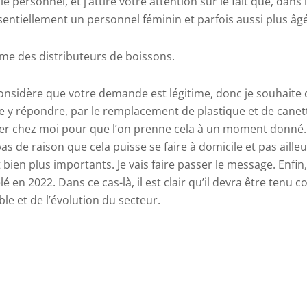
e personnel, et j’attire votre attention sur le fait que, dans
sentiellement un personnel féminin et parfois aussi plus âgé
ême des distributeurs de boissons.
considère que votre demande est légitime, donc je souhaite
e y répondre, par le remplacement de plastique et de canette
er chez moi pour que l’on prenne cela à un moment donné. O
as de raison que cela puisse se faire à domicile et pas aille
bien plus importants. Je vais faire passer le message.
Enfin
 en 2022. Dans ce cas-là, il est clair qu’il devra être tenu 
e et de l’évolution du secteur.