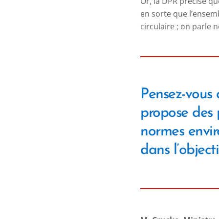
Or, la DPR précise qu
en sorte que l’ensem
circulaire ; on parl
Pensez-vous q
propose des 
normes envir
dans l’object