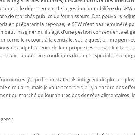
 du Budget et des Finances, des Aéroports et des Infrastr
’abord, le département de la gestion immobilière du SPW 
re de marchés publics de fournisseurs.
Des pouvoirs adjud
ppris en préparant la réponse, le SPW n’est pas rémunéré pou
 on peut imaginer qu’il s’agit d’une gestion conséquente et 
concerne le recours à la centrale, votre question me permet
pouvoirs adjudicateurs de leur propre responsabilité tant p
ue par rapport aux conditions du cahier spécial des charges
.
rnitures, j’ai pu le constater, ils intègrent de plus en plus 
ie circulaire, mais je vous accorde qu’il y a encore des effort
ment du marché de fournitures des denrées alimentaires, les
gers ;