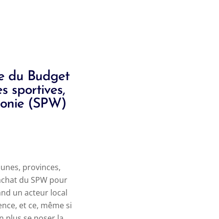
re du Budget
s sportives,
llonie (SPW)
munes, provinces,
’achat du SPW pour
nd un acteur local
ence, et ce, même si
 plus se poser la