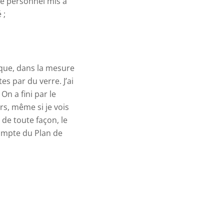
 le personnel mis à
 ;
 que, dans la mesure
s par du verre. J’ai
n a fini par le
urs, même si je vois
, de toute façon, le
compte du Plan de