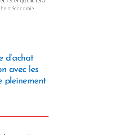
échet et qu’elle fera
oche d’économie
le d’achat
on avec les
re pleinement