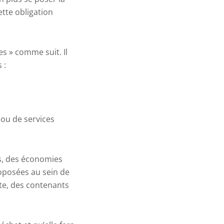
ette obligation
isées » comme suit.
Il
s :
 ou de services
s, des économies
proposées au sein de
tte, des contenants