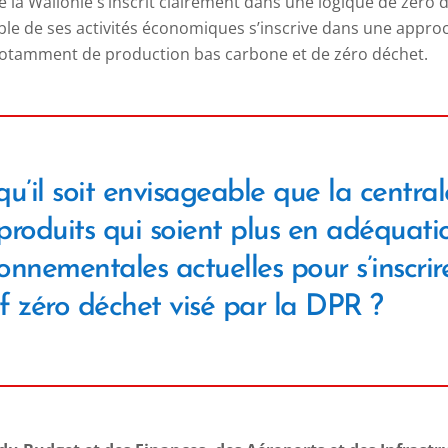
e la Wallonie s’inscrit clairement dans une logique de zéro d
ble de ses activités économiques s’inscrive dans une appr
e notamment de production bas carbone et de zéro déchet.
u’il soit envisageable que la centra
produits qui soient plus en adéquati
onnementales actuelles pour s’inscri
if zéro déchet visé par la DPR ?