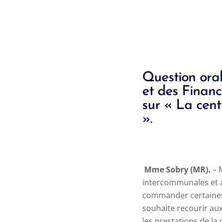
Question or
et des Financ
sur « La cent
».
Mme
Sobry
(MR).
– 
intercommunales et a
commander certaines f
souhaite recourir aux
les prestations de l