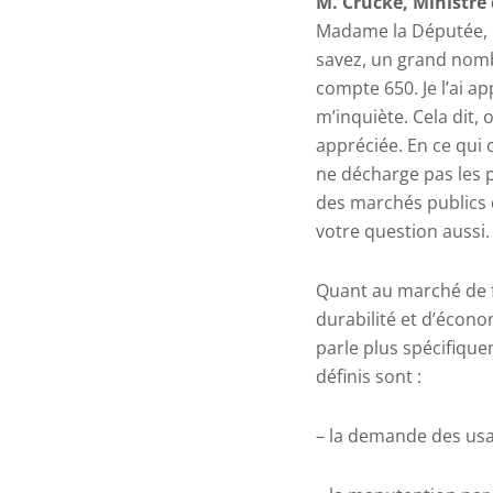
M. Crucke
, Ministre
Madame la Députée, d
savez, un grand nomb
compte 650. Je l’ai a
m’inquiète. Cela dit,
appréciée.
En ce qui 
ne décharge pas les 
des marchés publics q
votre question aussi
Quant au marché de fou
durabilité et d’économ
parle plus spécifique
définis sont :
– la demande des usa