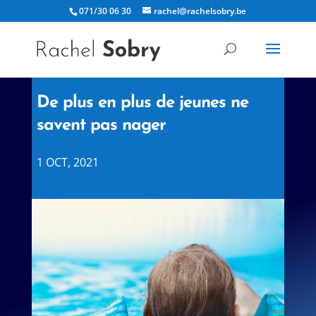
071/30 06 30
rachel@rachelsobry.be
De plus en plus de jeunes ne
savent pas nager
1 OCT, 2021