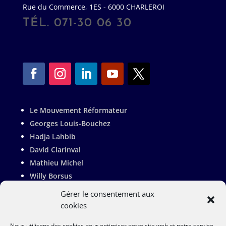
Rue du Commerce, 1ES - 6000 CHARLEROI
TÉL. 071-30 06 30
Le Mouvement Réformateur
Georges Louis-Bouchez
Hadja Lahbib
David Clarinval
Mathieu Michel
Willy Borsus
Adrien Dolimont
Gérer le consentement aux
Valérie De Bue
cookies
Pierre-Yves Jeholet
Nous utilisons des cookies pour optimiser notre site web et notre service.