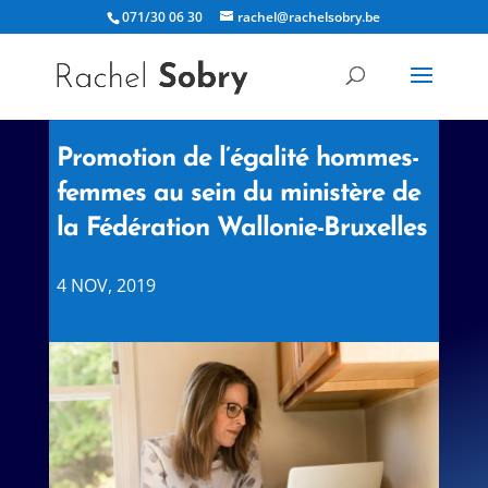
071/30 06 30
rachel@rachelsobry.be
Promotion de l’égalité hommes-
femmes au sein du ministère de
la Fédération Wallonie-Bruxelles
4 NOV, 2019